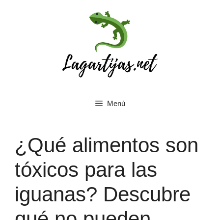
Saltar
al
contenido
Menú
¿Qué alimentos son
tóxicos para las
iguanas? Descubre
qué no pueden