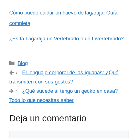
Cómo puedo cuidar un huevo de lagartija: Guía
completa
¿Es la Lagartija un Vertebrado o un Invertebrado?
Categorías
Blog
El lenguaje corporal de las iguanas: ¿Qué
transmiten con sus gestos?
¿Qué sucede si tengo un gecko en casa?
Todo lo que necesitas saber
Deja un comentario
Comentario