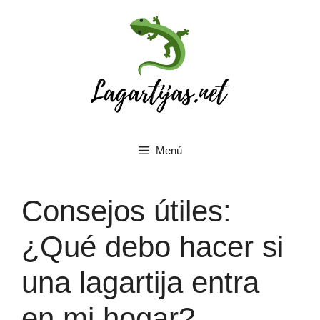
Saltar
al
contenido
Menú
Consejos útiles:
¿Qué debo hacer si
una lagartija entra
en mi hogar?