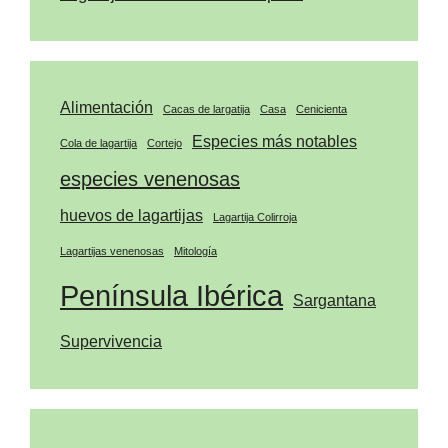
Alimentación
Cacas de largatija
Casa
Cenicienta
Especies más notables
Cola de lagartija
Cortejo
especies venenosas
huevos de lagartijas
Lagartija Colirroja
Lagartijas venenosas
Mitología
Península Ibérica
Sargantana
Supervivencia