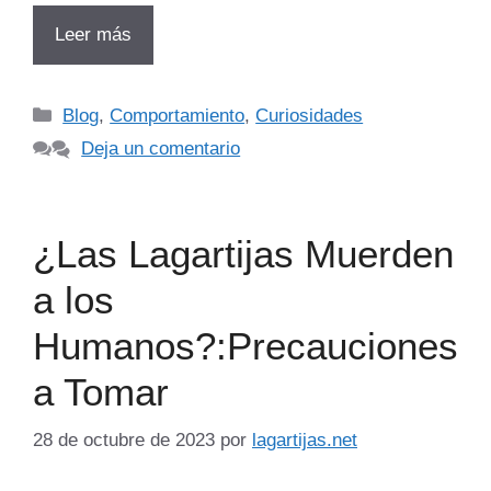
Leer más
Categorías
Blog
,
Comportamiento
,
Curiosidades
Deja un comentario
¿Las Lagartijas Muerden
a los
Humanos?:Precauciones
a Tomar
28 de octubre de 2023
por
lagartijas.net