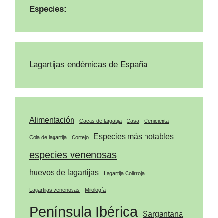
Especies:
Lagartijas endémicas de España
Alimentación
Cacas de largatija
Casa
Cenicienta
Especies más notables
Cola de lagartija
Cortejo
especies venenosas
huevos de lagartijas
Lagartija Colirroja
Lagartijas venenosas
Mitología
Península Ibérica
Sargantana