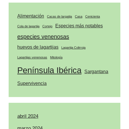
Alimentación
Cacas de largatija
Casa
Cenicienta
Especies más notables
Cola de lagartija
Cortejo
especies venenosas
huevos de lagartijas
Lagartija Colirroja
Lagartijas venenosas
Mitología
Península Ibérica
Sargantana
Supervivencia
abril 2024
marzo 2024