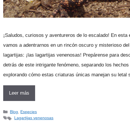
¡Saludos, curiosos y aventureros de lo escalado! En esta 
vamos a adentrarnos en un rincón oscuro y misterioso de
lagartijas: ¡las lagartijas venenosas! Prepárense para des
detrás de este intrigante fenómeno, separando los hechos d
explorando cómo estas criaturas únicas manejan su letal
Leer más
Categorías
Blog
,
Especies
Etiquetas
Lagartijas venenosas