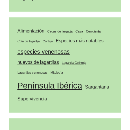
Alimentación
Cacas de largatija
Casa
Cenicienta
Especies más notables
Cola de lagartija
Cortejo
especies venenosas
huevos de lagartijas
Lagartija Colirroja
Lagartijas venenosas
Mitología
Península Ibérica
Sargantana
Supervivencia