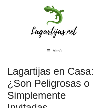
Saltar
al
contenido
Menú
Lagartijas en Casa:
¿Son Peligrosas o
Simplemente
Invitadas