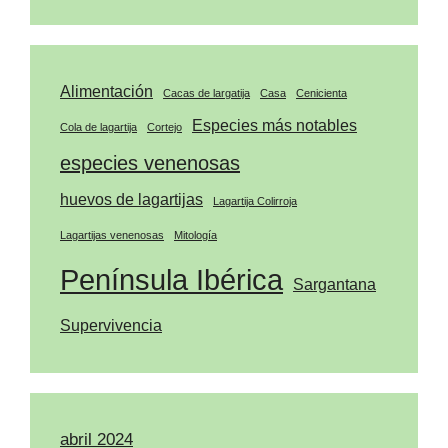
Alimentación
Cacas de largatija
Casa
Cenicienta
Especies más notables
Cola de lagartija
Cortejo
especies venenosas
huevos de lagartijas
Lagartija Colirroja
Lagartijas venenosas
Mitología
Península Ibérica
Sargantana
Supervivencia
abril 2024