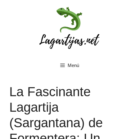
Saltar
al
contenido
Menú
La Fascinante
Lagartija
(Sargantana) de
Formentera: Un