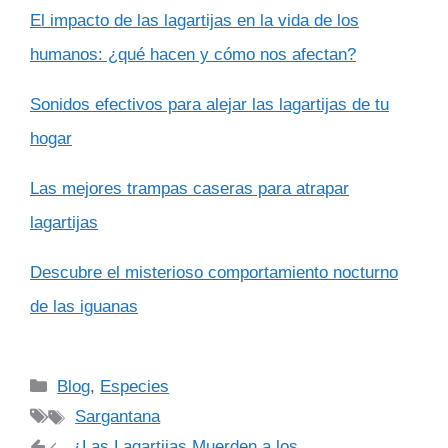
El impacto de las lagartijas en la vida de los
humanos: ¿qué hacen y cómo nos afectan?
Sonidos efectivos para alejar las lagartijas de tu
hogar
Las mejores trampas caseras para atrapar
lagartijas
Descubre el misterioso comportamiento nocturno
de las iguanas
Categorías
Blog
,
Especies
Etiquetas
Sargantana
¿Las Lagartijas Muerden a los