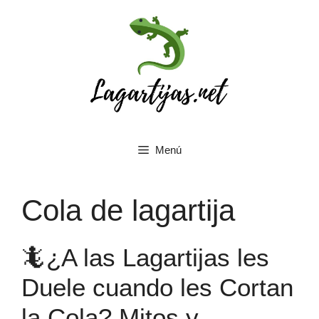
Saltar
al
contenido
Menú
Cola de lagartija
🦎¿A las Lagartijas les
Duele cuando les Cortan
la Cola? Mitos y