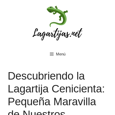
Saltar
al
contenido
Menú
Descubriendo la
Lagartija Cenicienta:
Pequeña Maravilla
de Nuestros