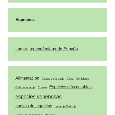
Especies:
Lagartijas endémicas de España
Alimentación
Cacas de largatija
Casa
Cenicienta
Especies más notables
Cola de lagartija
Cortejo
especies venenosas
huevos de lagartijas
Lagartija Colirroja
Lagartijas venenosas
Mitología