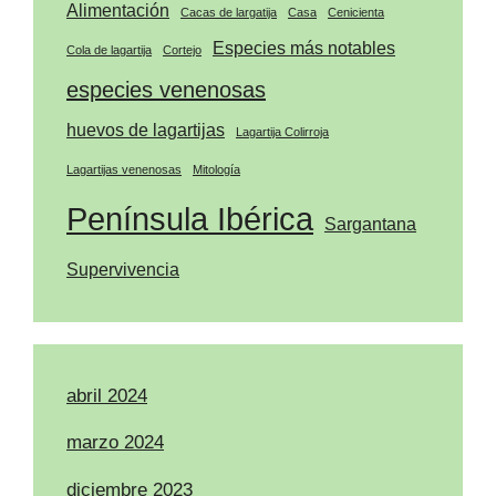
Alimentación
Cacas de largatija
Casa
Cenicienta
Especies más notables
Cola de lagartija
Cortejo
especies venenosas
huevos de lagartijas
Lagartija Colirroja
Lagartijas venenosas
Mitología
Península Ibérica
Sargantana
Supervivencia
abril 2024
marzo 2024
diciembre 2023