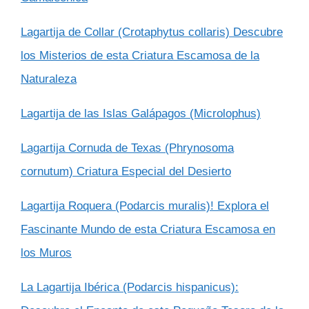
Lagartija de Collar (Crotaphytus collaris) Descubre
los Misterios de esta Criatura Escamosa de la
Naturaleza
Lagartija de las Islas Galápagos (Microlophus)
Lagartija Cornuda de Texas (Phrynosoma
cornutum) Criatura Especial del Desierto
Lagartija Roquera (Podarcis muralis)! Explora el
Fascinante Mundo de esta Criatura Escamosa en
los Muros
La Lagartija Ibérica (Podarcis hispanicus):