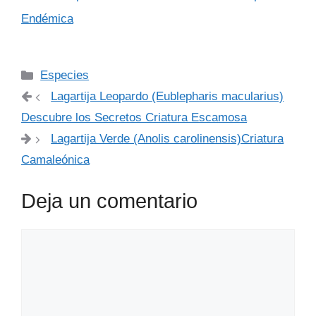
Endémica
Categorías
Especies
Lagartija Leopardo (Eublepharis macularius)
Descubre los Secretos Criatura Escamosa
Lagartija Verde (Anolis carolinensis)Criatura
Camaleónica
Deja un comentario
Comentario