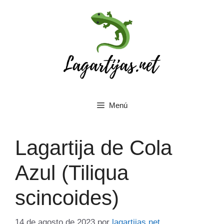
Saltar
al
contenido
Menú
Lagartija de Cola
Azul (Tiliqua
scincoides)
14 de agosto de 2023
por
lagartijas.net