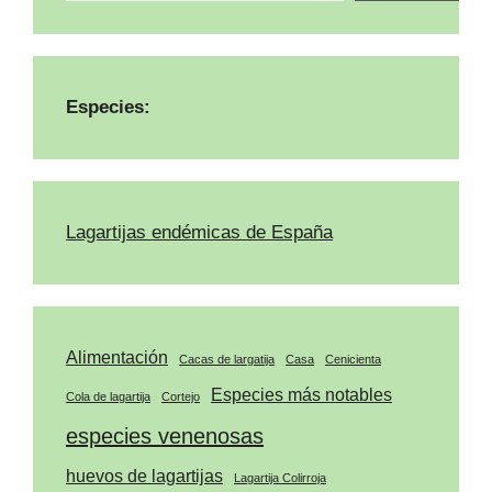
Especies:
Lagartijas endémicas de España
Alimentación
Cacas de largatija
Casa
Cenicienta
Especies más notables
Cola de lagartija
Cortejo
especies venenosas
huevos de lagartijas
Lagartija Colirroja