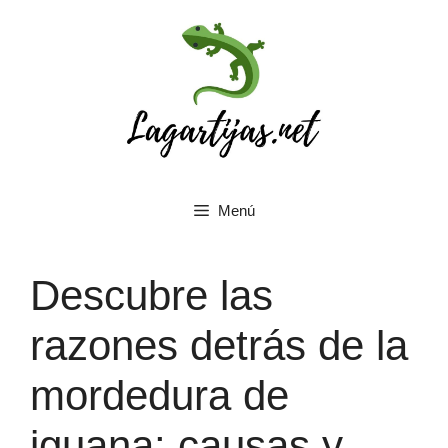
Saltar
al
contenido
Menú
Descubre las
razones detrás de la
mordedura de
iguana: causas y