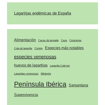
Lagartijas endémicas de España
Alimentación
Cacas de largatija
Casa
Cenicienta
Especies más notables
Cola de lagartija
Cortejo
especies venenosas
huevos de lagartijas
Lagartija Colirroja
Lagartijas venenosas
Mitología
Península Ibérica
Sargantana
Supervivencia