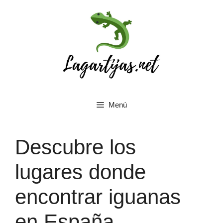
Saltar
al
contenido
Menú
Descubre los
lugares donde
encontrar iguanas
en España