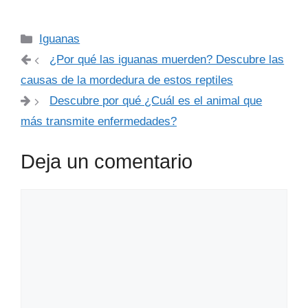
Categorías
Iguanas
¿Por qué las iguanas muerden? Descubre las
causas de la mordedura de estos reptiles
Descubre por qué ¿Cuál es el animal que
más transmite enfermedades?
Deja un comentario
Comentario