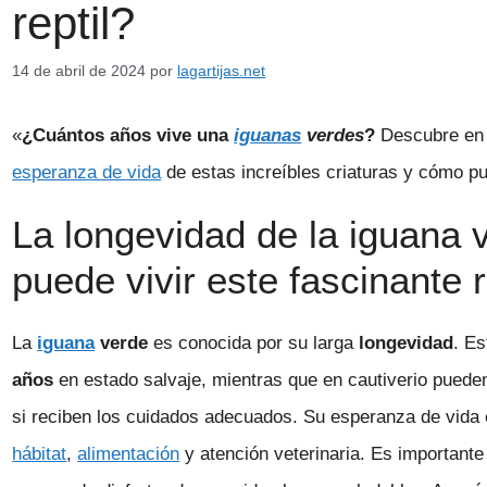
reptil?
14 de abril de 2024
por
lagartijas.net
«
¿Cuántos años vive una
iguanas
verdes
?
Descubre en e
esperanza de vida
de estas increíbles criaturas y cómo p
La longevidad de la iguana
puede vivir este fascinante r
La
iguana
verde
es conocida por su larga
longevidad
. E
años
en estado salvaje, mientras que en cautiverio puede
si reciben los cuidados adecuados. Su esperanza de vida 
hábitat
,
alimentación
y atención veterinaria. Es importante