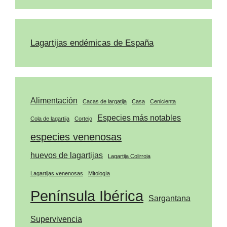
Lagartijas endémicas de España
Alimentación
Cacas de largatija
Casa
Cenicienta
Especies más notables
Cola de lagartija
Cortejo
especies venenosas
huevos de lagartijas
Lagartija Colirroja
Lagartijas venenosas
Mitología
Península Ibérica
Sargantana
Supervivencia