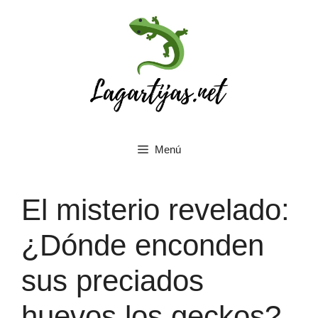
Saltar
al
contenido
Menú
El misterio revelado:
¿Dónde enconden
sus preciados
huevos los geckos?