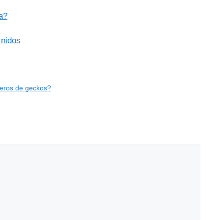
a?
 nidos
eros de geckos?