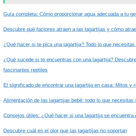
Guía completa: Cómo proporcionar agua adecuada a tu g
Descubre qué factores atraen a las lagartijas y cómo atraer
¿Qué hacer si te pica una lagartija? Todo lo que necesitas
¿Qué sucede si te encuentras con una lagartija? Descubre
fascinantes reptiles
El significado de encontrar una lagartija en casa: Mitos y 
Alimentación de las lagartijas bebé: todo lo que necesitas
Consejos útiles: ¿Qué hacer si una lagartija se encuentra 
Descubre cuál es el olor que las lagartijas no soportan