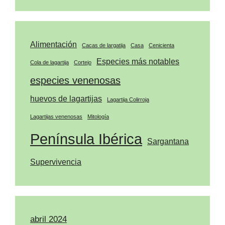
Alimentación
Cacas de largatija
Casa
Cenicienta
Especies más notables
Cola de lagartija
Cortejo
especies venenosas
huevos de lagartijas
Lagartija Colirroja
Lagartijas venenosas
Mitología
Península Ibérica
Sargantana
Supervivencia
abril 2024