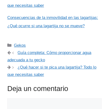
que necesitas saber
Consecuencias de la inmovilidad en las lagartijas:
¿Qué ocurre si una lagartija no se mueve?
Categorías
Gekos
Guía completa: Cómo proporcionar agua
adecuada a tu gecko
¿Qué hacer si te pica una lagartija? Todo lo
que necesitas saber
Deja un comentario
Comentario