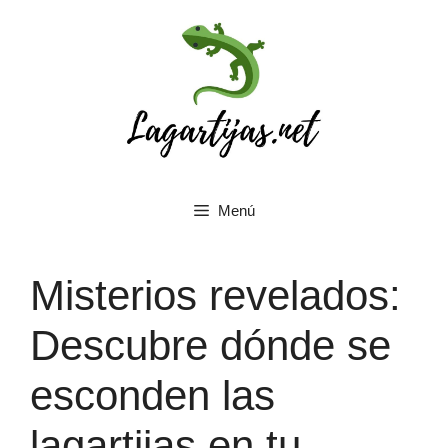
Saltar
al
contenido
Menú
Misterios revelados:
Descubre dónde se
esconden las
lagartijas en tu