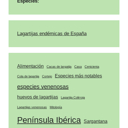
Especies:
Lagartijas endémicas de España
Alimentación
Cacas de largatija
Casa
Cenicienta
Especies más notables
Cola de lagartija
Cortejo
especies venenosas
huevos de lagartijas
Lagartija Colirroja
Lagartijas venenosas
Mitología
Península Ibérica
Sargantana