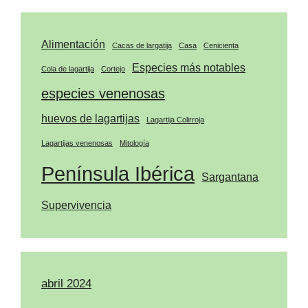
Alimentación
Cacas de largatija
Casa
Cenicienta
Especies más notables
Cola de lagartija
Cortejo
especies venenosas
huevos de lagartijas
Lagartija Colirroja
Lagartijas venenosas
Mitología
Península Ibérica
Sargantana
Supervivencia
abril 2024