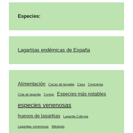
Especies:
Lagartijas endémicas de España
Alimentación
Cacas de largatija
Casa
Cenicienta
Especies más notables
Cola de lagartija
Cortejo
especies venenosas
huevos de lagartijas
Lagartija Colirroja
Lagartijas venenosas
Mitología