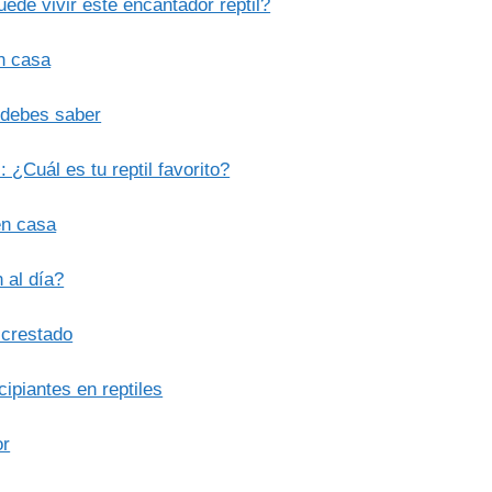
de vivir este encantador reptil?
n casa
e debes saber
 ¿Cuál es tu reptil favorito?
en casa
 al día?
 crestado
ipiantes en reptiles
or