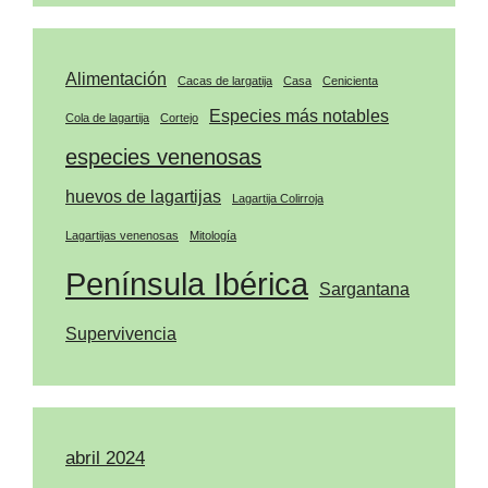
Alimentación
Cacas de largatija
Casa
Cenicienta
Especies más notables
Cola de lagartija
Cortejo
especies venenosas
huevos de lagartijas
Lagartija Colirroja
Lagartijas venenosas
Mitología
Península Ibérica
Sargantana
Supervivencia
abril 2024