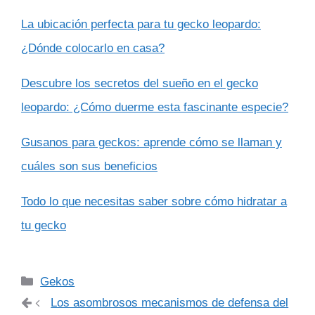
La ubicación perfecta para tu gecko leopardo:
¿Dónde colocarlo en casa?
Descubre los secretos del sueño en el gecko
leopardo: ¿Cómo duerme esta fascinante especie?
Gusanos para geckos: aprende cómo se llaman y
cuáles son sus beneficios
Todo lo que necesitas saber sobre cómo hidratar a
tu gecko
Categorías
Gekos
Los asombrosos mecanismos de defensa del