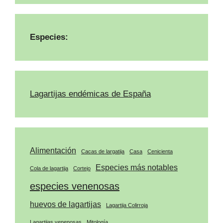
Especies:
Lagartijas endémicas de España
Alimentación
Cacas de largatija
Casa
Cenicienta
Especies más notables
Cola de lagartija
Cortejo
especies venenosas
huevos de lagartijas
Lagartija Colirroja
Lagartijas venenosas
Mitología