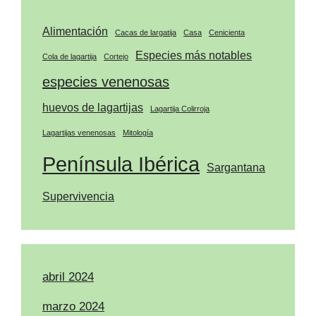
Alimentación
Cacas de largatija
Casa
Cenicienta
Especies más notables
Cola de lagartija
Cortejo
especies venenosas
huevos de lagartijas
Lagartija Colirroja
Lagartijas venenosas
Mitología
Península Ibérica
Sargantana
Supervivencia
abril 2024
marzo 2024