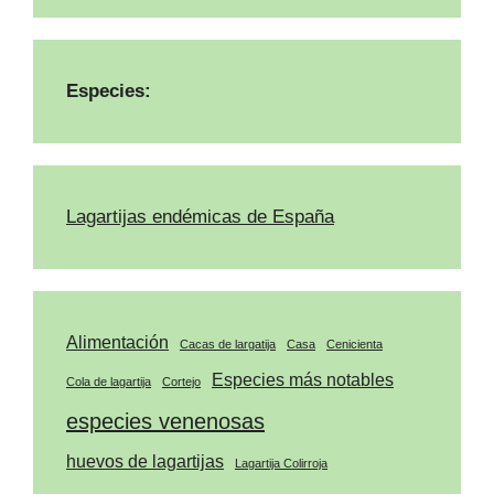
Especies:
Lagartijas endémicas de España
Alimentación
Cacas de largatija
Casa
Cenicienta
Especies más notables
Cola de lagartija
Cortejo
especies venenosas
huevos de lagartijas
Lagartija Colirroja