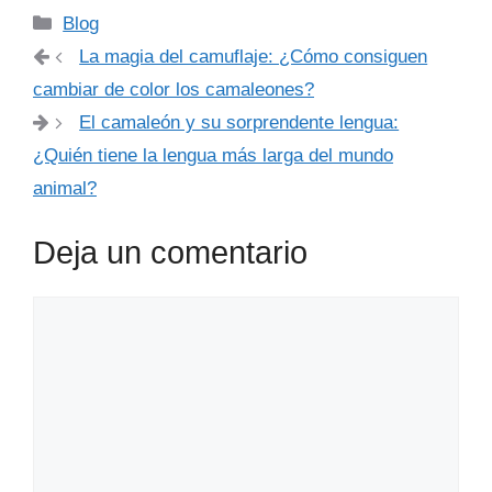
Categorías
Blog
La magia del camuflaje: ¿Cómo consiguen
cambiar de color los camaleones?
El camaleón y su sorprendente lengua:
¿Quién tiene la lengua más larga del mundo
animal?
Deja un comentario
Comentario