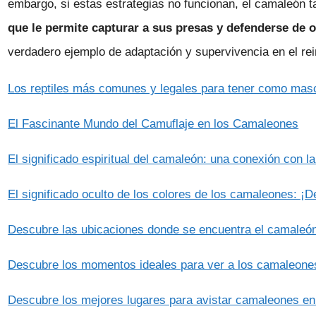
embargo, si estas estrategias no funcionan, el camaleón 
que le permite capturar a sus presas y defenderse de 
verdadero ejemplo de adaptación y supervivencia en el rei
Los reptiles más comunes y legales para tener como mas
El Fascinante Mundo del Camuflaje en los Camaleones
El significado espiritual del camaleón: una conexión con la
El significado oculto de los colores de los camaleones: ¡D
Descubre las ubicaciones donde se encuentra el camaleó
Descubre los momentos ideales para ver a los camaleone
Descubre los mejores lugares para avistar camaleones en