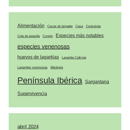
Alimentación
Cacas de largatija
Casa
Cenicienta
Especies más notables
Cola de lagartija
Cortejo
especies venenosas
huevos de lagartijas
Lagartija Colirroja
Lagartijas venenosas
Mitología
Península Ibérica
Sargantana
Supervivencia
abril 2024