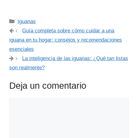
Categorías
Iguanas
Guía completa sobre cómo cuidar a una
iguana en tu hogar: consejos y recomendaciones
esenciales
La inteligencia de las iguanas: ¿Qué tan listas
son realmente?
Deja un comentario
Comentario