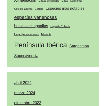
Alimentación
Cacas de largatija
Casa
Cenicienta
Especies más notables
Cola de lagartija
Cortejo
especies venenosas
huevos de lagartijas
Lagartija Colirroja
Lagartijas venenosas
Mitología
Península Ibérica
Sargantana
Supervivencia
abril 2024
marzo 2024
diciembre 2023