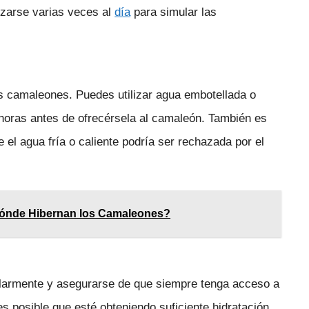
lizarse varias veces al
día
para simular las
los camaleones. Puedes utilizar agua embotellada o
4 horas antes de ofrecérsela al camaleón. También es
el agua fría o caliente podría ser rechazada por el
¿Dónde Hibernan los Camaleones?
ularmente y asegurarse de que siempre tenga acceso a
s posible que esté obteniendo suficiente hidratación