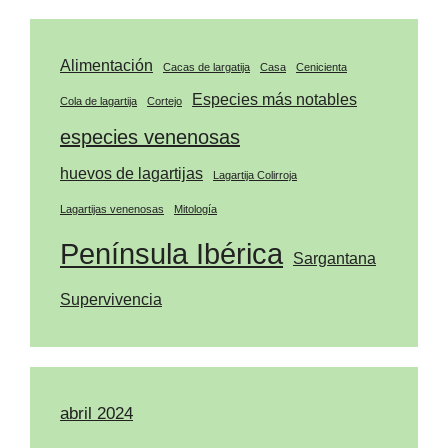
Alimentación
Cacas de largatija
Casa
Cenicienta
Especies más notables
Cola de lagartija
Cortejo
especies venenosas
huevos de lagartijas
Lagartija Colirroja
Lagartijas venenosas
Mitología
Península Ibérica
Sargantana
Supervivencia
abril 2024