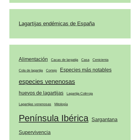
Lagartijas endémicas de España
Alimentación
Cacas de largatija
Casa
Cenicienta
Especies más notables
Cola de lagartija
Cortejo
especies venenosas
huevos de lagartijas
Lagartija Colirroja
Lagartijas venenosas
Mitología
Península Ibérica
Sargantana
Supervivencia