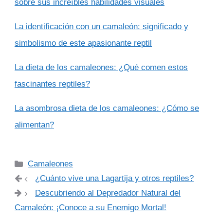
sobre sus increíbles habilidades visuales
La identificación con un camaleón: significado y
simbolismo de este apasionante reptil
La dieta de los camaleones: ¿Qué comen estos
fascinantes reptiles?
La asombrosa dieta de los camaleones: ¿Cómo se
alimentan?
Categorías
Camaleones
¿Cuánto vive una Lagartija y otros reptiles?
Descubriendo al Depredador Natural del
Camaleón: ¡Conoce a su Enemigo Mortal!