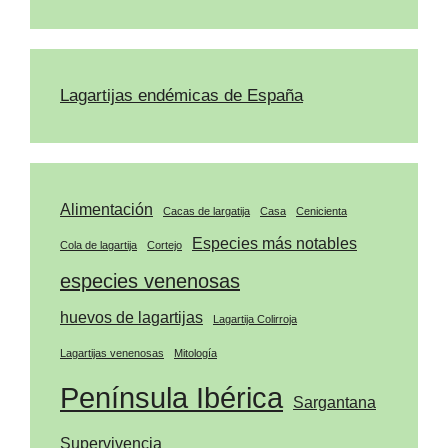
Lagartijas endémicas de España
Alimentación
Cacas de largatija
Casa
Cenicienta
Especies más notables
Cola de lagartija
Cortejo
especies venenosas
huevos de lagartijas
Lagartija Colirroja
Lagartijas venenosas
Mitología
Península Ibérica
Sargantana
Supervivencia