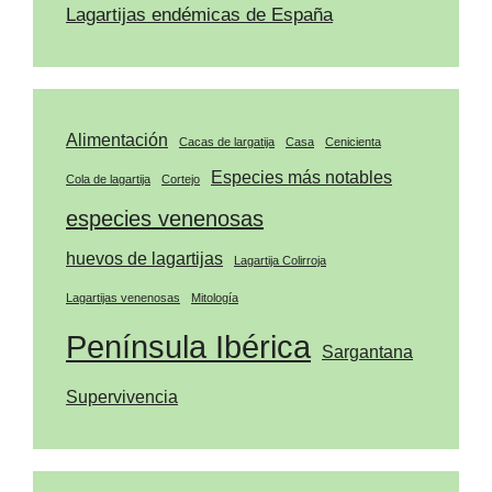
Lagartijas endémicas de España
Alimentación
Cacas de largatija
Casa
Cenicienta
Especies más notables
Cola de lagartija
Cortejo
especies venenosas
huevos de lagartijas
Lagartija Colirroja
Lagartijas venenosas
Mitología
Península Ibérica
Sargantana
Supervivencia