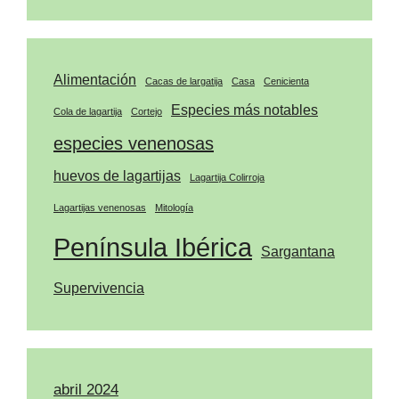
Alimentación
Cacas de largatija
Casa
Cenicienta
Especies más notables
Cola de lagartija
Cortejo
especies venenosas
huevos de lagartijas
Lagartija Colirroja
Lagartijas venenosas
Mitología
Península Ibérica
Sargantana
Supervivencia
abril 2024