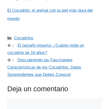
El Cocodrilo: el animal con la piel más dura del
mundo
Categorías
Cocodrilos
El tamaño importa: ¿Cuánto mide un
cocodrilo de 10 años?
Descubriendo las Fascinantes
Características de los Cocodrilos: Datos
Sorprendentes que Debes Conocer
Deja un comentario
Comentario