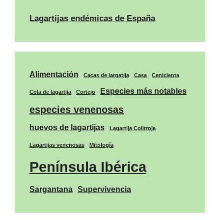
Lagartijas endémicas de España
Alimentación
Cacas de largatija
Casa
Cenicienta
Especies más notables
Cola de lagartija
Cortejo
especies venenosas
huevos de lagartijas
Lagartija Colirroja
Lagartijas venenosas
Mitología
Península Ibérica
Sargantana
Supervivencia