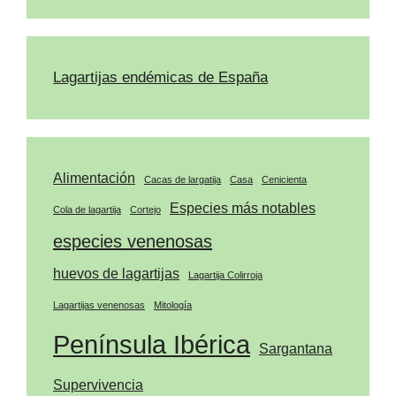
Lagartijas endémicas de España
Alimentación
Cacas de largatija
Casa
Cenicienta
Especies más notables
Cola de lagartija
Cortejo
especies venenosas
huevos de lagartijas
Lagartija Colirroja
Lagartijas venenosas
Mitología
Península Ibérica
Sargantana
Supervivencia