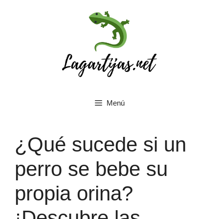
Saltar
al
contenido
Menú
¿Qué sucede si un
perro se bebe su
propia orina?
¡Descubre las