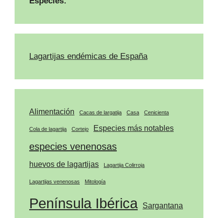
Especies:
Lagartijas endémicas de España
Alimentación
Cacas de largatija
Casa
Cenicienta
Especies más notables
Cola de lagartija
Cortejo
especies venenosas
huevos de lagartijas
Lagartija Colirroja
Lagartijas venenosas
Mitología
Península Ibérica
Sargantana