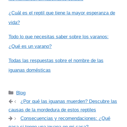
¿Cuál es el reptil que tiene la mayor esperanza de
vida?
Todo lo que necesitas saber sobre los varanos:
¿Qué es un varano?
Todas las respuestas sobre el nombre de las
iguanas domésticas
Categorías
Blog
¿Por qué las iguanas muerden? Descubre las
causas de la mordedura de estos reptiles
Consecuencias y recomendaciones: ¿Qué
pasa si tengo una iguana en mi casa?