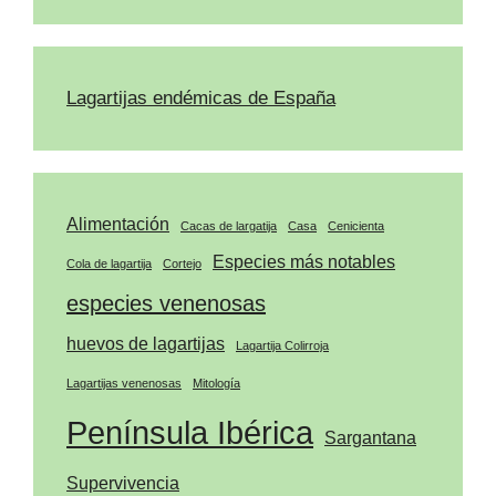
Lagartijas endémicas de España
Alimentación
Cacas de largatija
Casa
Cenicienta
Especies más notables
Cola de lagartija
Cortejo
especies venenosas
huevos de lagartijas
Lagartija Colirroja
Lagartijas venenosas
Mitología
Península Ibérica
Sargantana
Supervivencia