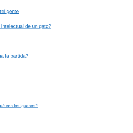
teligente
 intelectual de un gato?
a
a la partida?
Qué ven las iguanas?