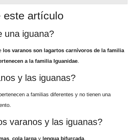
este artículo
e una iguana?
ue
los varanos son lagartos carnívoros de la familia
ertenecen a la familia Iguanidae
.
anos y las iguanas?
ertenecen a familias diferentes y no tienen una
ento.
os varanos y las iguanas?
mas
,
cola larga
y
lengua bifurcada
.