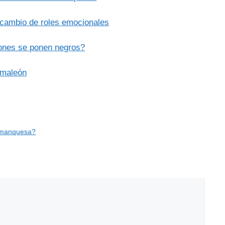
y cambio de roles emocionales
eones se ponen negros?
amaleón
s
lamanquesa?