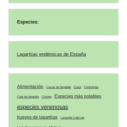
Especies:
Lagartijas endémicas de España
Alimentación
Cacas de largatija
Casa
Cenicienta
Especies más notables
Cola de lagartija
Cortejo
especies venenosas
huevos de lagartijas
Lagartija Colirroja