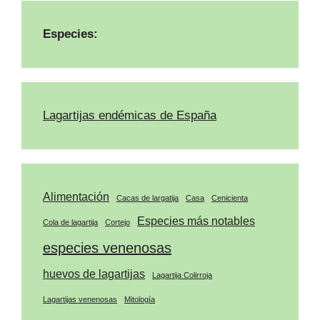
Especies:
Lagartijas endémicas de España
Alimentación
Cacas de largatija
Casa
Cenicienta
Especies más notables
Cola de lagartija
Cortejo
especies venenosas
huevos de lagartijas
Lagartija Colirroja
Lagartijas venenosas
Mitología