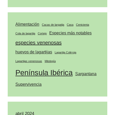
Alimentación
Cacas de largatija
Casa
Cenicienta
Especies más notables
Cola de lagartija
Cortejo
especies venenosas
huevos de lagartijas
Lagartija Colirroja
Lagartijas venenosas
Mitología
Península Ibérica
Sargantana
Supervivencia
abril 2024