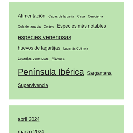
Alimentación
Cacas de largatija
Casa
Cenicienta
Especies más notables
Cola de lagartija
Cortejo
especies venenosas
huevos de lagartijas
Lagartija Colirroja
Lagartijas venenosas
Mitología
Península Ibérica
Sargantana
Supervivencia
abril 2024
marzo 2024