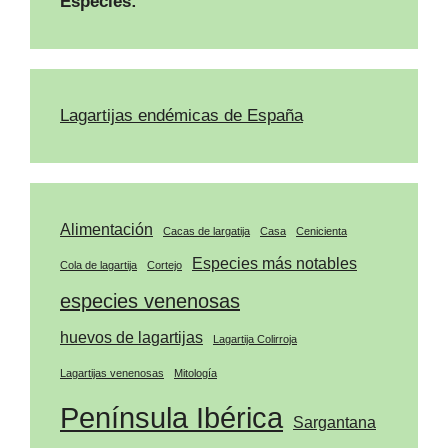
Especies:
Lagartijas endémicas de España
Alimentación
Cacas de largatija
Casa
Cenicienta
Especies más notables
Cola de lagartija
Cortejo
especies venenosas
huevos de lagartijas
Lagartija Colirroja
Lagartijas venenosas
Mitología
Península Ibérica
Sargantana