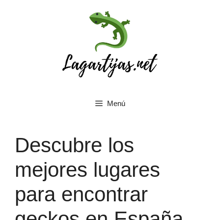
Saltar
al
contenido
Menú
Descubre los
mejores lugares
para encontrar
geckos en España